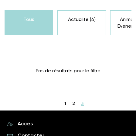
Tous
Actualite
(4)
Animat
Evenem
Pas de résultats pour le filtre
1
2
3
Accès
Contacter