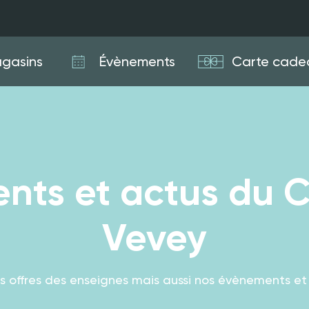
gasins
Évènements
Carte cade
nts et actus du 
Vevey
es offres des enseignes mais aussi nos évènements et a