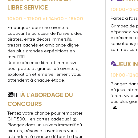
LIBRE SERVICE
10h00-12h0
10h00 - 12h00 et 14h00 - 18h00
Partez à l’as
Grimpez de pr
Embarquez pour une aventure
dépassez-vou
captivante au cœur de l'univers des
expérience a
pirates, entre décors immersifs,
sensations ju
trésors cachés et ambiance digne
sommet comme 
des plus grandes expéditions en
mer. 🏴‍☠️⚓
Une expérience libre et immersive
🦜
JEUX I
pour petits et grands, où aventure,
exploration et émerveillement vous
10h00-12h0
attendent à chaque étape.
Plongez dans
où jeux intera
🎁🏴‍☠️
À L'ABORDAGE DU
feront vivre 
des plus gra
CONCOURS
!
🌊
Tentez votre chance pour remporter
CHF 500.– en cartes cadeaux ! 💰
Plongez dans un univers immersif où
pirates, trésors et aventures vous
attendent à chaque détour. Le butin