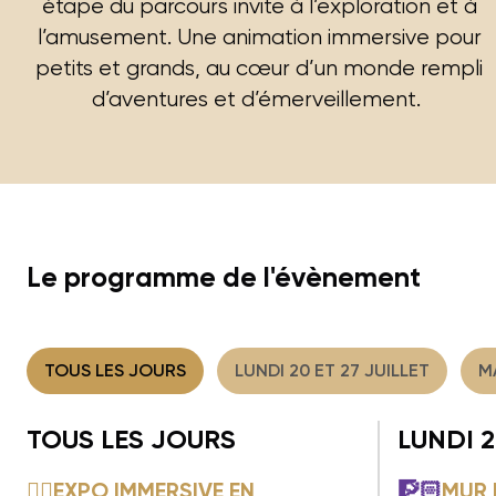
étape du parcours invite à l’exploration et à
l’amusement. Une animation immersive pour
petits et grands, au cœur d’un monde rempli
d’aventures et d’émerveillement.
Le programme de l'évènement
TOUS LES JOURS
LUNDI 20 ET 27 JUILLET
MA
TOUS LES JOURS
LUNDI 2
🏴‍☠️EXPO IMMERSIVE EN
🧗🏻
MUR 