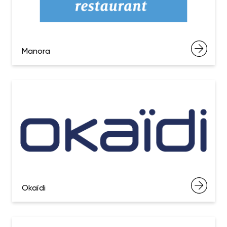
Manora
Okaïdi